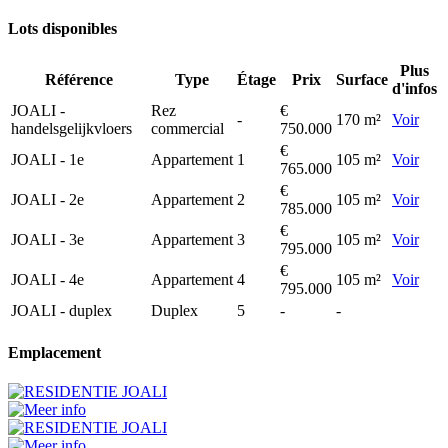
Lots disponibles
Plus
Référence
Type
Étage
Prix
Surface
d'infos
JOALI -
Rez
€
-
170 m²
Voir
handelsgelijkvloers
commercial
750.000
€
JOALI - 1e
Appartement
1
105 m²
Voir
765.000
€
JOALI - 2e
Appartement
2
105 m²
Voir
785.000
€
JOALI - 3e
Appartement
3
105 m²
Voir
795.000
€
JOALI - 4e
Appartement
4
105 m²
Voir
795.000
JOALI - duplex
Duplex
5
-
-
Emplacement