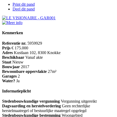
Print dit pand
Deel dit pand
Kenmerken
Referentie nr.
5959929
Prijs
€ 175.000
Adres
Kustlaan 102, 8300 Knokke
Beschikbaar
Vanaf akte
Staat
Nieuw
Bouwjaar
2017
Bewoonbare oppervlakte
27m²
Garages
2
Water?
Ja
Informatieplicht
Stedenbouwkundige vergunning
Vergunning uitgereikt
Dagvaarding en herstelvordering
Geen rechterlijke
herstelmaatregel of bestuurlijke maatregel opgelegd
Stedenbouwkundige bestemming
Woongebied