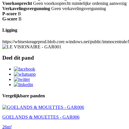
Voorkooprecht
Geen voorkooprecht ruimtelijke ordening aanwezig
Verkavelingsvergunning
Geen verkavelingsvergunning
P-score
B
G-score
B
Ligging
https://whisestorageprod.blob.core.windows.net/public/immocentra
Deel dit pand
Vergelijkbare panden
I
GOELANDS & MOUETTES - GAR006
s
26m²